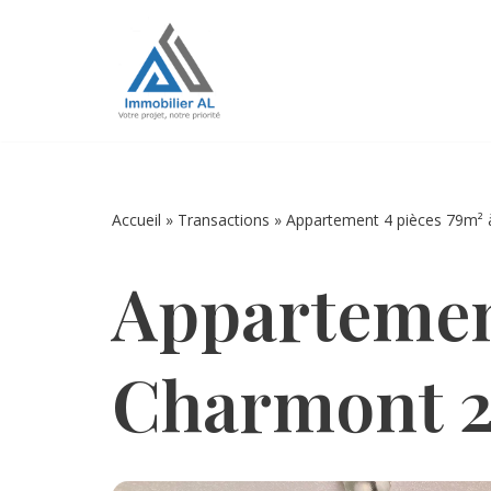
Aller
au
contenu
Accueil
»
Transactions
»
Appartement 4 pièces 79m²
Appartemen
Charmont 